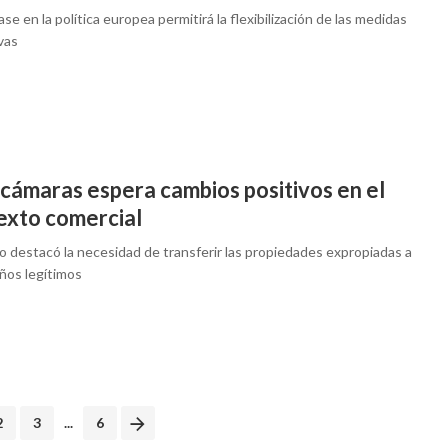
se en la política europea permitirá la flexibilización de las medidas
vas
cámaras espera cambios positivos en el
exto comercial
o destacó la necesidad de transferir las propiedades expropiadas a
ños legítimos
2
3
...
6