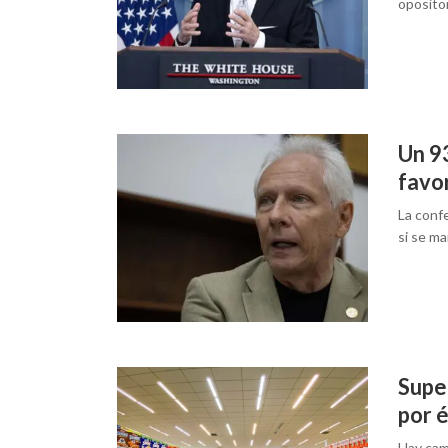
oposito
Un 9
favor
La conf
si se ma
Super
por 
Hay cam