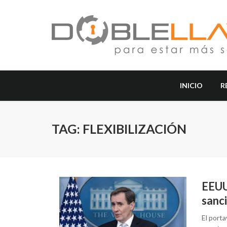
INICIO
R
TAG: FLEXIBILIZACIÓN
EEUU
sanc
El port