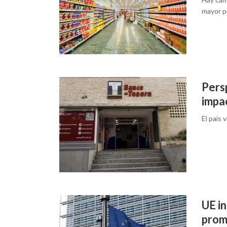
mayor p
Pers
impac
El país 
UE i
prom