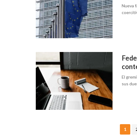
Nueva fa
coerciti
Fede
cont
El gremi
sus due
Posts
1
navigation