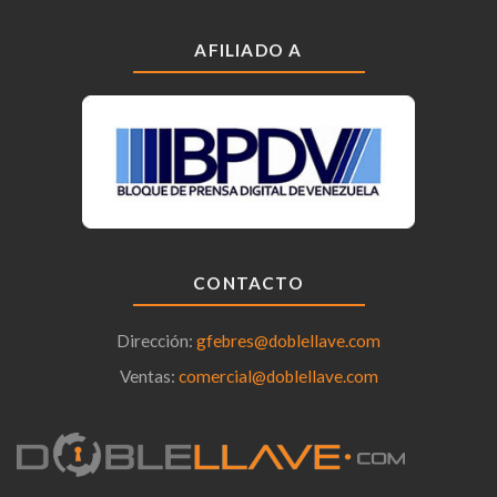
AFILIADO A
CONTACTO
Dirección:
gfebres@doblellave.com
Ventas:
comercial@doblellave.com