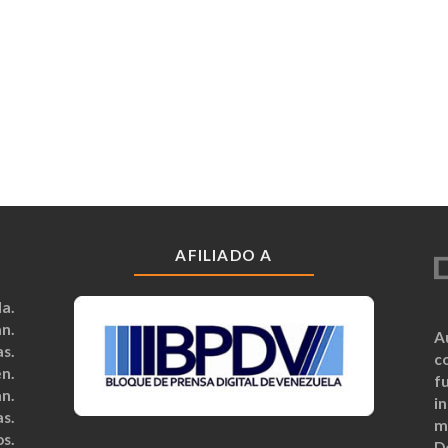
AFILIADO A
a.
n.
A
s.
c
n.
fu
n.
i
s.
m
s.
D