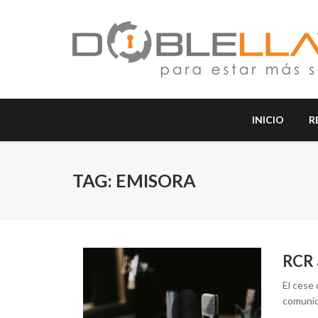
INICIO
R
TAG: EMISORA
RCR a
El cese 
comunic