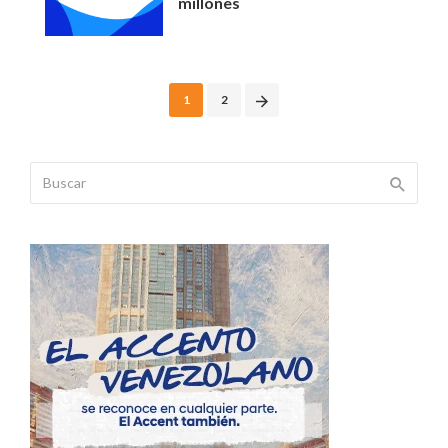
millones
Posts
1
2
navigation