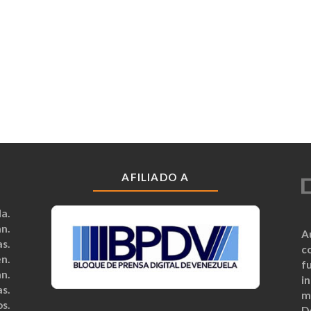
AFILIADO A
a.
n.
A
s.
c
n.
fu
n.
i
s.
m
s.
D