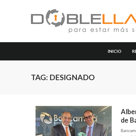
INICIO
R
TAG: DESIGNADO
Albe
de B
Bancamig