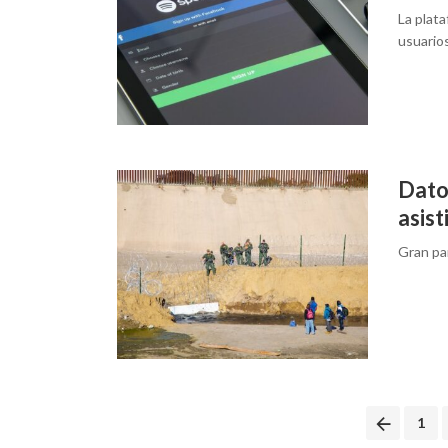
La plata
usuario
Dato
asis
Gran par
Posts
1
navigation