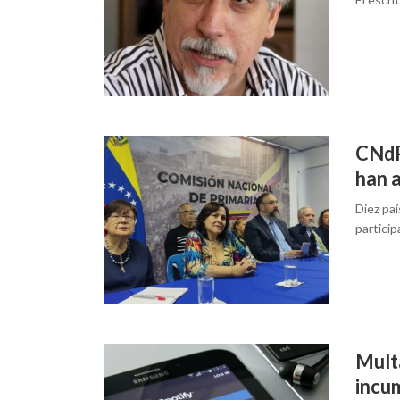
CNdP
han a
Diez pa
particip
Multa
incum