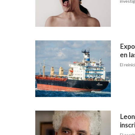
investig
Expo
en la
El reini
Leon
inscr
El escri