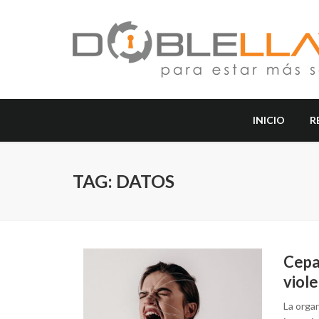
INICIO
R
TAG: DATOS
Cepaz
viol
La orga