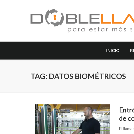
INICIO
R
TAG: DATOS BIOMÉTRICOS
Entró
de co
El llama