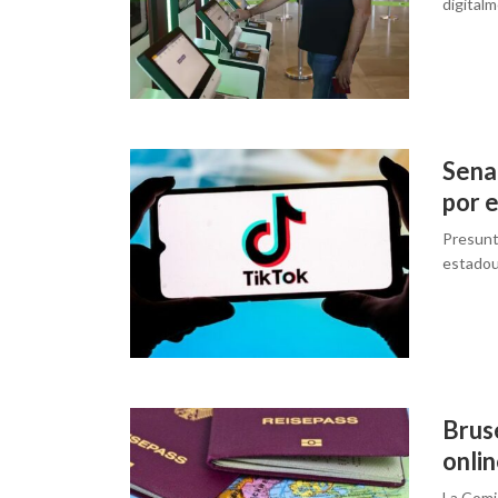
digitalm
Sena
por 
Presunt
estado
Brus
onlin
La Comi