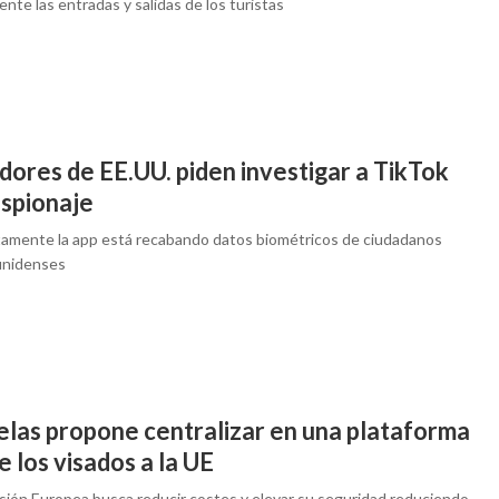
ente las entradas y salidas de los turistas
dores de EE.UU. piden investigar a TikTok
espionaje
amente la app está recabando datos biométricos de ciudadanos
unidenses
elas propone centralizar en una plataforma
e los visados a la UE
sión Europea busca reducir costes y elevar su seguridad reduciendo