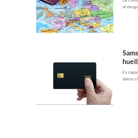
el riesg
Sams
huell
Es capaz
datos c