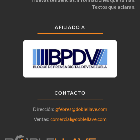
Textos que aclaran.
AFILIADO A
CONTACTO
Dirección:
gfebres@doblellave.com
Ventas:
comercial@doblellave.com