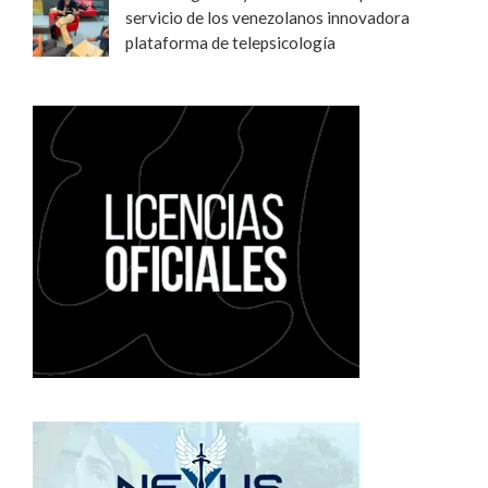
servicio de los venezolanos innovadora
plataforma de telepsicología