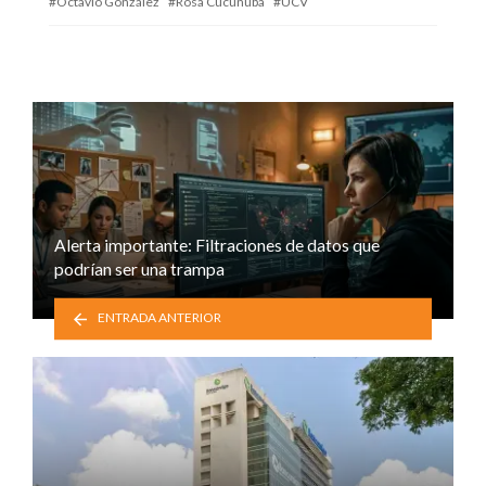
Octavio González
Rosa Cucunuba
UCV
Alerta importante: Filtraciones de datos que
podrían ser una trampa
ENTRADA ANTERIOR