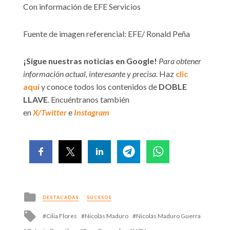
Con información de EFE Servicios
Fuente de imagen referencial: EFE/ Ronald Peña
¡Sigue nuestras noticias en Google!
Para obtener
información actual, interesante y precisa.
Haz
clic
aquí
y conoce todos los contenidos de
DOBLE
LLAVE
. Encuéntranos también
en
X/Twitter
e
Instagram
Posted
DESTACADAS
SUCESOS
in
Tagged
Cilia Flores
Nicolás Maduro
Nicolás Maduro Guerra
with