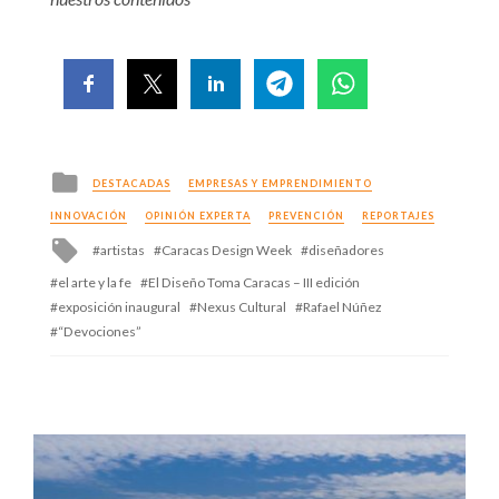
Posted
DESTACADAS
EMPRESAS Y EMPRENDIMIENTO
in
INNOVACIÓN
OPINIÓN EXPERTA
PREVENCIÓN
REPORTAJES
Tagged
artistas
Caracas Design Week
diseñadores
with
el arte y la fe
El Diseño Toma Caracas – III edición
exposición inaugural
Nexus Cultural
Rafael Núñez
“Devociones”