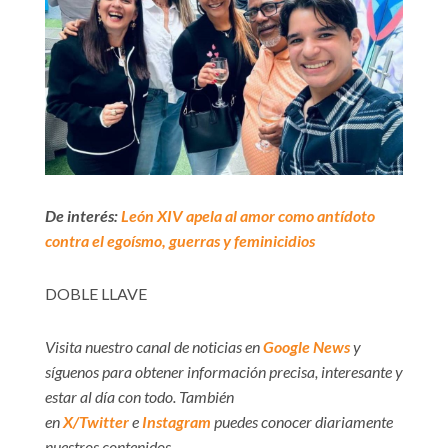
De interés:
León XIV apela al amor como antídoto
contra el egoísmo, guerras y feminicidios
DOBLE LLAVE
Visita nuestro canal de noticias en
Google News
y
síguenos para obtener información precisa, interesante y
estar al día con todo. También
en
X/Twitter
e
Instagram
puedes conocer diariamente
nuestros contenidos