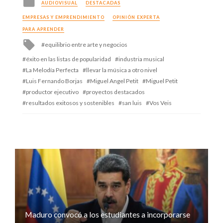
AUDIOVISUAL
DESTACADAS
in
EMPRESAS Y EMPRENDIMIENTO
OPINIÓN EXPERTA
PARA APRENDER
Tagged
equilibrio entre arte y negocios
with
éxito en las listas de popularidad
industria musical
La Melodía Perfecta
llevar la música a otro nivel
Luis Fernando Borjas
Miguel Angel Petit
Miguel Petit
productor ejecutivo
proyectos destacados
resultados exitosos y sostenibles
san luis
Vos Veis
Maduro convocó a los estudiantes a incorporarse