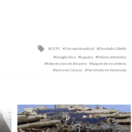
Tagged
CICPC
Corrupción policial
Diosdado Cabello
with
Douglas Rico
la guaira
Policías detenidos
Robo en zona de desastre
Saqueo de escombros
Sismo en Caracas
Terremoto en Venezuela