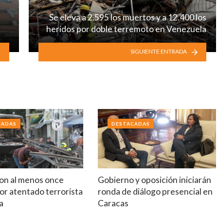
Se eleva a 2.595 los muertos y a 12.400 los
heridos por doble terremoto en Venezuela
SIGUIENTE ENTRADA
CADAS
DESTACADAS
on al menos once
Gobierno y oposición iniciarán
or atentado terrorista
ronda de diálogo presencial en
a
Caracas