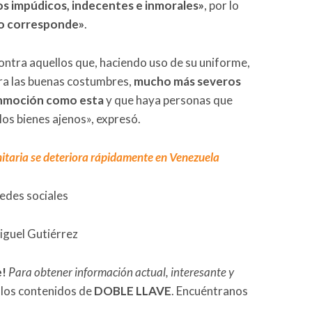
s impúdicos, indecentes e inmorales»
, por lo
o corresponde»
.
ntra aquellos que, haciendo uso de su uniforme,
ra las buenas costumbres,
mucho más severos
onmoción como esta
y que haya personas que
los bienes ajenos», expresó.
taria se deteriora rápidamente en Venezuela
redes sociales
iguel Gutiérrez
e!
Para obtener información actual, interesante y
 los contenidos de
DOBLE LLAVE
. Encuéntranos