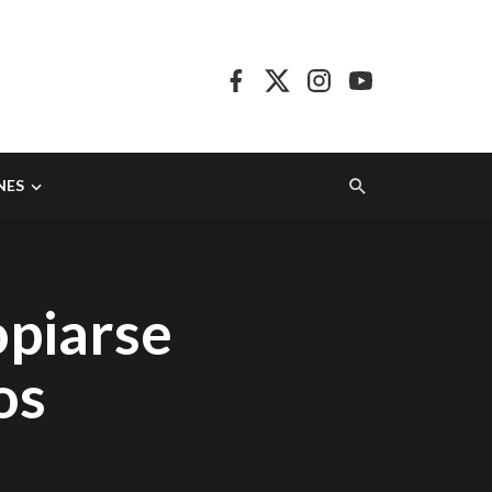
NES
opiarse
os