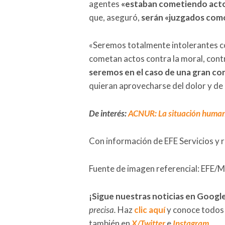
agentes
«estaban cometiendo acto
que, aseguró,
serán «juzgados com
«Seremos totalmente intolerantes co
cometan actos contra la moral, cont
seremos en el caso de una gran c
quieran aprovecharse del dolor y de 
De interés:
ACNUR: La situación humani
Con información de EFE Servicios y 
Fuente de imagen referencial: EFE/M
¡Sigue nuestras noticias en Googl
precisa.
Haz
clic aquí
y conoce todos
también en
X/Twitter
e
Instagram