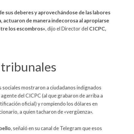
de sus deberes y aprovechándose de las labores
a, actuaron de manera indecorosa al apropiarse
ntre los escombros»
, dijo el Director del
CICPC,
 tribunales
es sociales mostraron a ciudadanos indignados
 agente del CICPC (al que grabaron de arriba a
tificación oficial) y rompiendo los dólares en
ncionario, a quien tacharon de «vergüenza».
bello
, señaló en su canal de Telegram que esos