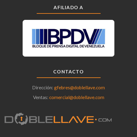
AFILIADO A
CONTACTO
Dirección:
gfebres@doblellave.com
Ventas:
comercial@doblellave.com