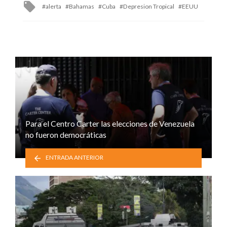
Tagged
alerta
Bahamas
Cuba
Depresion Tropical
EEUU
with
Para el Centro Carter las elecciones de Venezuela
no fueron democráticas
ENTRADA ANTERIOR