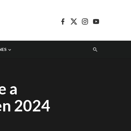
NES
e a
 en 2024