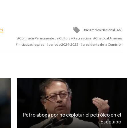
Tagged
Asamblea Nacional (AN)
ES
with
Comisión Permanente de Cultura y Recreación
Cristóbal Jiménez
iniciativas legales
periodo 2024-2025
presidente de la Comisión
Petro aboga por no explotar el petróleo en el
Esequibo