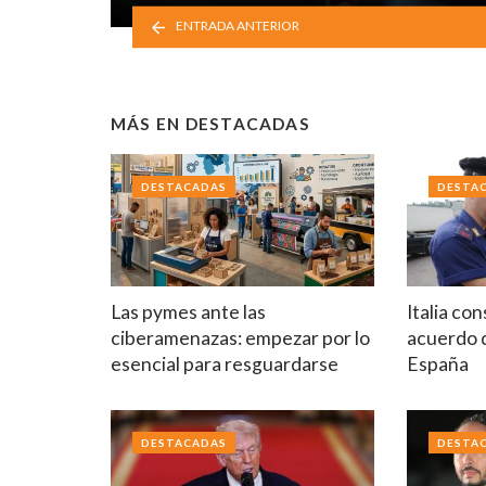
ENTRADA ANTERIOR
MÁS EN
DESTACADAS
DESTACADAS
DESTA
Las pymes ante las
Italia co
ciberamenazas: empezar por lo
acuerdo 
esencial para resguardarse
España
DESTACADAS
DESTA