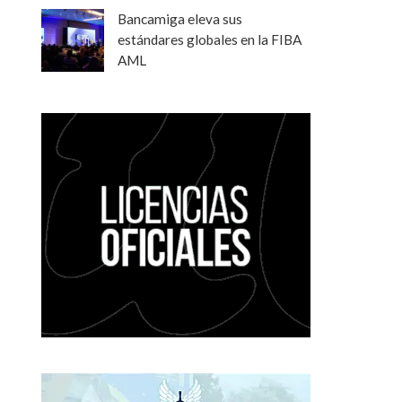
Bancamiga eleva sus
estándares globales en la FIBA
AML