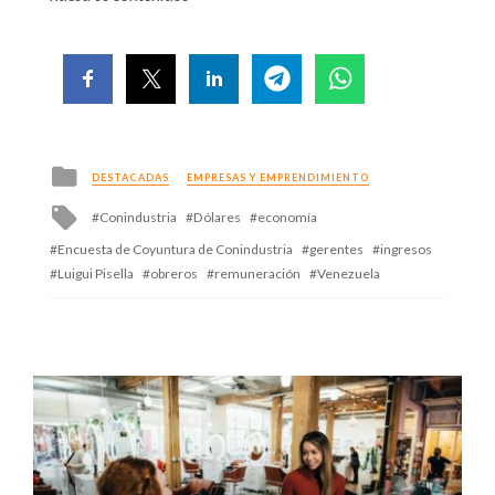
Posted
DESTACADAS
EMPRESAS Y EMPRENDIMIENTO
in
Tagged
Conindustria
Dólares
economía
with
Encuesta de Coyuntura de Conindustria
gerentes
ingresos
Luigui Pisella
obreros
remuneración
Venezuela