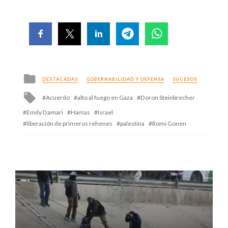
Posted
DESTACADAS
GOBERNABILIDAD Y DEFENSA
SUCESOS
in
Tagged
Acuerdo
alto al fuego en Gaza
Doron Steinbrecher
with
Emily Damari
Hamas
Israel
liberación de primeros rehenes
palestina
Romi Gonen