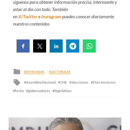
síguenos para obtener información precisa, interesante y
estar al día con todo. También
en
X/Twitter
e
Instagram
puedes conocer diariamente
nuestros contenidos
Posted
DESTACADAS
ELECTORALES
in
Tagged
Asamblea Nacional
CNE
elecciones
Elvis Amoroso
with
fecha
gobernadores
legislativas