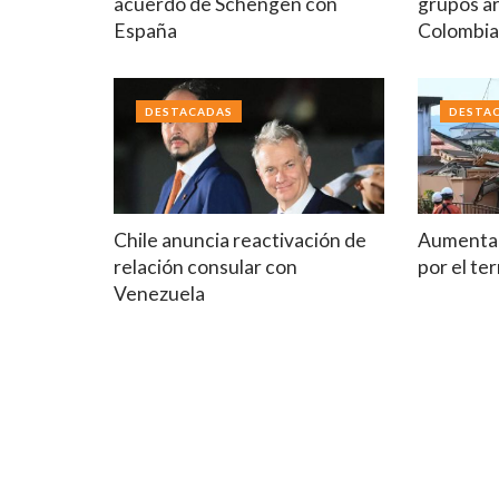
acuerdo de Schengen con
grupos a
España
Colombi
DESTACADAS
DESTA
Chile anuncia reactivación de
Aumenta 
relación consular con
por el t
Venezuela