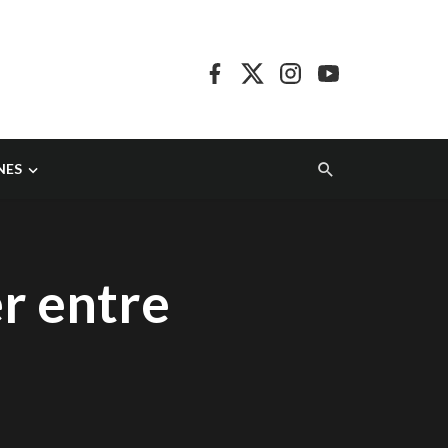
NES
er entre