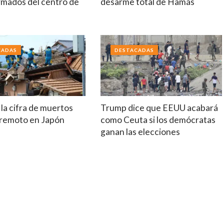
rmados del centro de
desarme total de Hamás
a
CADAS
DESTACADAS
la cifra de muertos
Trump dice que EEUU acabará
erremoto en Japón
como Ceuta si los demócratas
ganan las elecciones