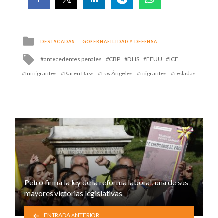
Posted
DESTACADAS
GOBERNABILIDAD Y DEFENSA
in
Tagged
antecedentes penales
CBP
DHS
EEUU
ICE
with
Inmigrantes
Karen Bass
Los Ángeles
migrantes
redadas
Petro firma la ley de la reforma laboral, una de sus
mayores victorias legislativas
ENTRADA ANTERIOR