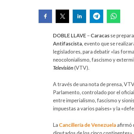
DOBLE LLAVE
–
Caracas
se prepara
Antifascista
, evento que se realiza
legisladores, para debatir «las form
neocolonialismo, fascismo y extermin
Televisión
(VTV).
A través de una nota de prensa, VTV 
Parlamento, controlado por el ofici
entre imperialismo, fascismo y sion
impuestas a varios países» y la «def
La
Cancillería de Venezuela
afirmó q
diputados de los cinco continentes»,