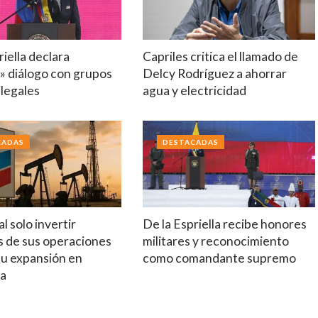
riella declara
Capriles critica el llamado de
» diálogo con grupos
Delcy Rodríguez a ahorrar
legales
agua y electricidad
CADAS
DESTACADAS
l solo invertir
De la Espriella recibe honores
s de sus operaciones
militares y reconocimiento
su expansión en
como comandante supremo
la