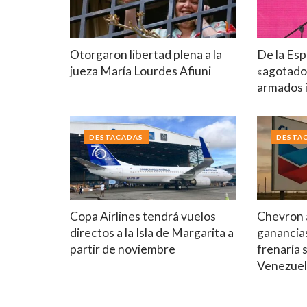
Otorgaron libertad plena a la
De la Esp
jueza María Lourdes Afiuni
«agotado
armados i
DESTACADAS
DESTA
Copa Airlines tendrá vuelos
Chevron a
directos a la Isla de Margarita a
ganancia
partir de noviembre
frenaría 
Venezue