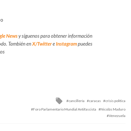
vo
gle News
y síguenos para obtener información
 todo. También en
X/Twitter
e
Instagram
puedes
dos
Tagged
cancillería
caracas
crisis política
with
Foro Parlamentario Mundial Antifascista
Nicolás Maduro
Venezuela