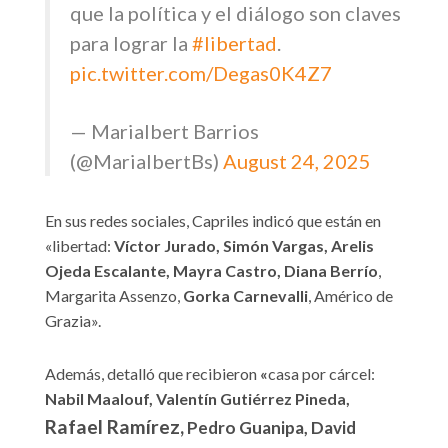
que la política y el diálogo son claves
para lograr la
#libertad
.
pic.twitter.com/Degas0K4Z7
— Marialbert Barrios
(@MarialbertBs)
August 24, 2025
En sus redes sociales, Capriles indicó que están en
«libertad:
Víctor Jurado, Simón Vargas, Arelis
Ojeda Escalante, Mayra Castro, Diana Berrío
,
Margarita Assenzo,
Gorka Carnevalli
, Américo de
Grazia».
Además, detalló que recibieron
«
casa por cárcel:
Nabil Maalouf,
Valentín Gutiérrez Pineda,
Rafael Ramírez,
Pedro Guanipa, David