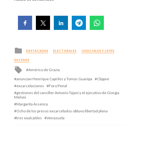
Posted
DESTACADAS
ELECTORALES
JUDICIALES Y LEYES
in
SUCESOS
Tagged
Américo de Grazia
with
anuncian Henrique Capriles y Tomás Guanipa
Clippve
excarcelaciones
Foro Penal
gestiones del canciller Antonio Tajani y el ejecutivo de Giorgia
Meloni
Margarita Assenza
Ocho de los presos excarcelados obtuvo libertad plena
tres exalcaldes
Venezuela