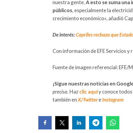
nuestra gente.
A esto se suma una i
públicos
, especialmente la electrici
crecimiento económico», añadió Capr
De interés:
Capriles rechaza que Esta
Con información de EFE Servicios y 
Fuente de imagen referencial: EFE/M
¡Sigue nuestras noticias en Googl
precisa.
Haz
clic aquí
y conoce todos
también en
X/Twitter
e
Instagram