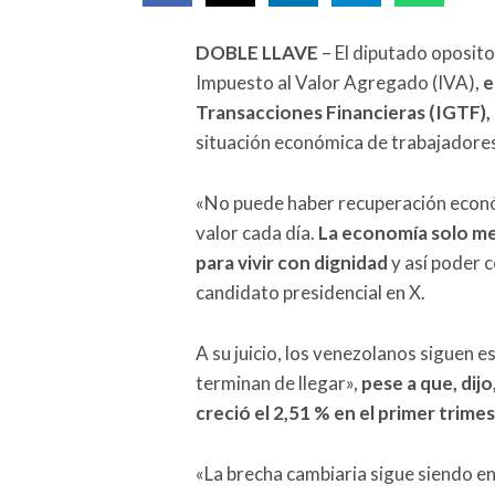
DOBLE LLAVE
– El diputado oposito
Impuesto al Valor Agregado (IVA),
e
Transacciones Financieras (IGTF), 
situación económica de trabajadore
«No puede haber recuperación económ
valor cada día.
La economía solo mej
para vivir con dignidad
y así poder c
candidato presidencial en X.
A su juicio, los venezolanos siguen 
terminan de llegar»,
pese a que, dij
creció el 2,51 % en el primer trime
«La brecha cambiaria sigue siendo e