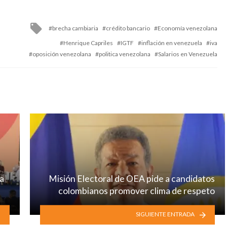
Tagged
brecha cambiaria
crédito bancario
Economía venezolana
with
Henrique Capriles
IGTF
inflación en venezuela
iva
oposición venezolana
politica venezolana
Salarios en Venezuela
a
Misión Electoral de OEA pide a candidatos
colombianos promover clima de respeto
SIGUIENTE ENTRADA