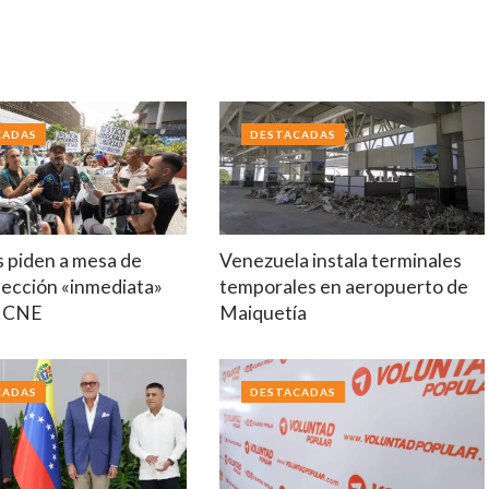
CADAS
DESTACADAS
s piden a mesa de
Venezuela instala terminales
lección «inmediata»
temporales en aeropuerto de
o CNE
Maiquetía
CADAS
DESTACADAS