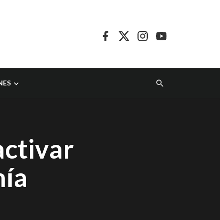
NES
activar
mía