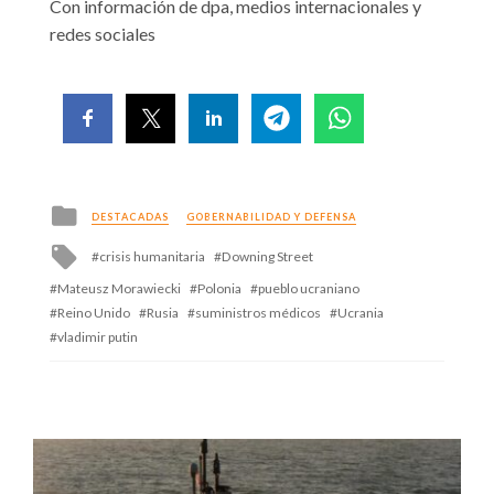
Con información de dpa, medios internacionales y
redes sociales
Posted
DESTACADAS
GOBERNABILIDAD Y DEFENSA
in
Tagged
crisis humanitaria
Downing Street
with
Mateusz Morawiecki
Polonia
pueblo ucraniano
Reino Unido
Rusia
suministros médicos
Ucrania
vladimir putin