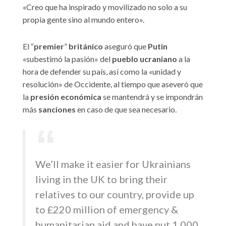
«Creo que ha inspirado y movilizado no solo a su
propia gente sino al mundo entero».
El “
premier
”
británico
aseguró que
Putin
«subestimó la pasión» del
pueblo ucraniano
a la
hora de defender su país, así como la «unidad y
resolución» de Occidente, al tiempo que aseveró que
la
presión económica
se mantendrá y se impondrán
más
sanciones
en caso de que sea necesario.
We’ll make it easier for Ukrainians
living in the UK to bring their
relatives to our country, provide up
to £220 million of emergency &
humanitarian aid and have put 1,000