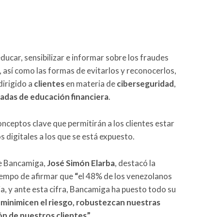
ducar, sensibilizar e informar sobre los fraudes
 así como las formas de evitarlos y reconocerlos,
 dirigido a
clientes
en materia de
ciberseguridad
,
nadas de educación financiera
.
nceptos clave que permitirán a los clientes estar
 digitales a los que se está expuesto.
de Bancamiga,
José Simón Elarba
, destacó la
tiempo de afirmar que
“
el 48% de los venezolanos
ia, y ante esta cifra, Bancamiga ha puesto todo su
 minimicen el riesgo, robustezcan nuestras
ón de nuestros clientes”
.