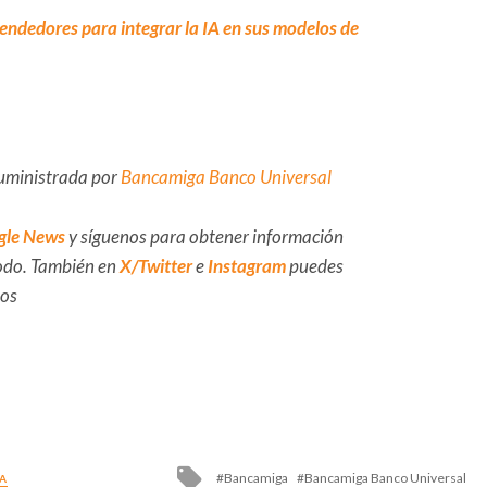
ndedores para integrar la IA en sus modelos de
suministrada por
Bancamiga Banco Universal
gle News
y síguenos para obtener información
 todo. También en
X/Twitter
e
Instagram
puedes
dos
Tagged
Bancamiga
Bancamiga Banco Universal
A