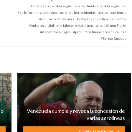
with
charlas sobre ciberseguridad con clientes
ciberseguridad
ciclo formativo y de explicación de herramientas
crear conciencia
educación financiera
educar y advertir a los clientes
entorno digital
fortalecer plataformas
José Simón Elarba
minimizar riesgos
productos financieros de calidad
Sergio Saggese
io
Venezuela cumple y revoca la concesión de
varias aerolíneas
SIGUIENTE ENTRADA