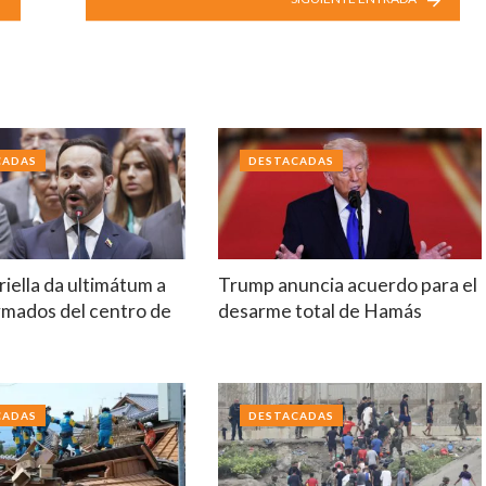
CADAS
DESTACADAS
riella da ultimátum a
Trump anuncia acuerdo para el
rmados del centro de
desarme total de Hamás
a
CADAS
DESTACADAS