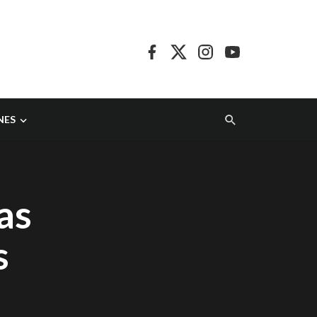
NES
as
s