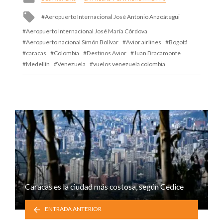
in
Tagged
Aeropuerto Internacional José Antonio Anzoátegui
with
Aeropuerto Internacional José María Córdova
Aeropuerto nacional Simón Bolívar
Avior airlines
Bogotá
caracas
Colombia
Destinos Avior
Juan Bracamonte
Medellín
Venezuela
vuelos venezuela colombia
Caracas es la ciudad más costosa, según Cedice
ENTRADA ANTERIOR