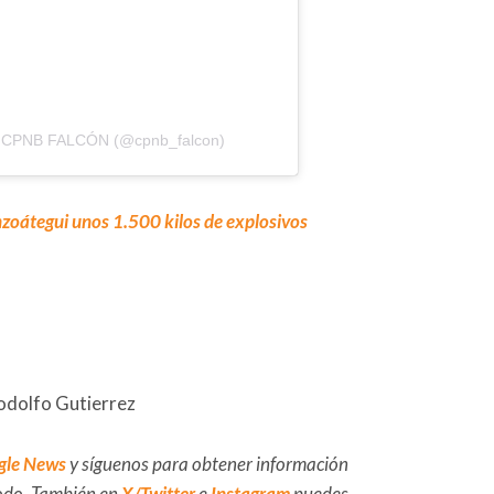
or CPNB FALCÓN (@cpnb_falcon)
zoátegui unos 1.500 kilos de explosivos
odolfo Gutierrez
gle News
y síguenos para obtener información
 todo. También en
X/Twitter
e
Instagram
puedes