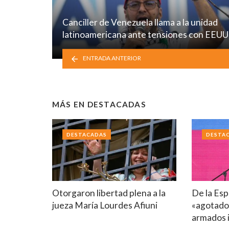
Canciller de Venezuela llama a la unidad
latinoamericana ante tensiones con EEUU
ENTRADA ANTERIOR
MÁS EN
DESTACADAS
DESTACADAS
DESTA
Otorgaron libertad plena a la
De la Esp
jueza María Lourdes Afiuni
«agotado
armados i