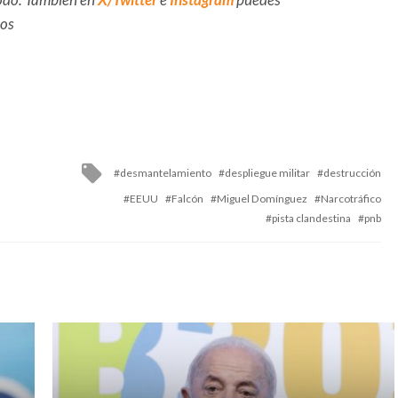
dos
Tagged
desmantelamiento
despliegue militar
destrucción
with
EEUU
Falcón
Miguel Domínguez
Narcotráfico
pista clandestina
pnb