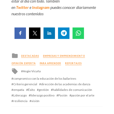
estar al día con todo. También
en
Twitter
e
Instagram
puedes conocer diariamente
nuestros contenidos
Posted
DESTACADAS
EMPRESAS Y EMPRENDIMIENTO
in
OPINIÓN EXPERTA
PARA APRENDER
REPORTAJES
Tagged
Angie Vicuña
with
compromiso con la educación de los bailarines
Criterio gerencial
dirección de las academias de danza
empatía
Éxito
gestión
habilidades de comunicación
Liderazgo
liderazgo positivo
Pasión
pasión por el arte
resiliencia
visión