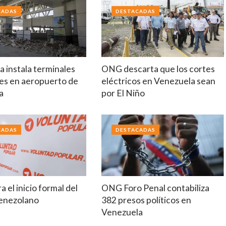
CADAS
DESTACADAS
 instala terminales
ONG descarta que los cortes
es en aeropuerto de
eléctricos en Venezuela sean
a
por El Niño
CADAS
DESTACADAS
a el inicio formal del
ONG Foro Penal contabiliza
venezolano
382 presos políticos en
Venezuela