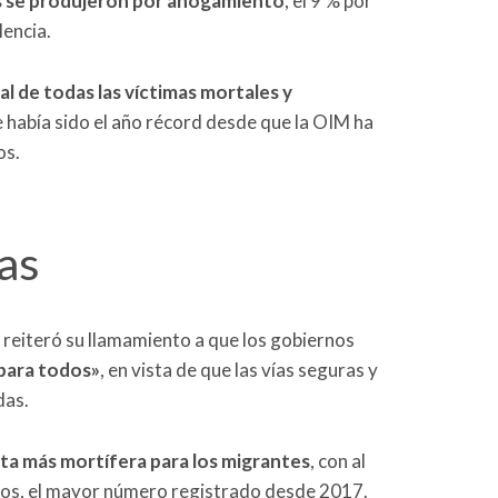
es se produjeron por ahogamiento
, el 9 % por
lencia.
al de todas las víctimas mortales y
e había sido el año récord desde que la OIM ha
os.
as
n reiteró su llamamiento a que los gobiernos
para todos»
, en vista de que las vías seguras y
das.
uta más mortífera para los migrantes
, con al
os, el mayor número registrado desde 2017.