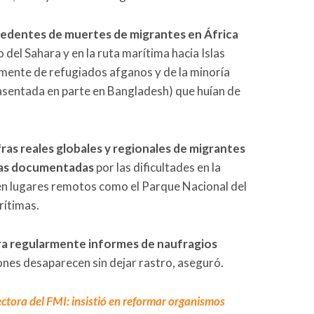
ecedentes de muertes de migrantes en África
 del Sahara y en la ruta marítima hacia Islas
almente de refugiados afganos y de la minoría
asentada en parte en Bangladesh) que huían de
fras reales globales y regionales de migrantes
 las documentadas
por las dificultades en la
 en lugares remotos como el Parque Nacional del
rítimas.
tra regularmente informes de naufragios
iones desaparecen sin dejar rastro, aseguró.
rectora del FMI: insistió en reformar organismos