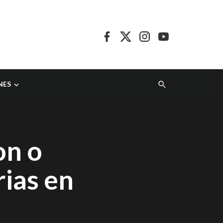
NES
on o
ias en