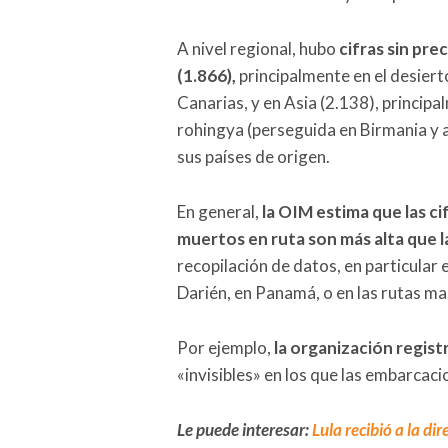
A nivel regional, hubo
cifras sin pr
(1.866),
principalmente en el desierto
Canarias, y en Asia (2.138), princip
rohingya (perseguida en Birmania y 
sus países de origen.
En general,
la OIM estima que las ci
muertos en ruta son más alta que
recopilación de datos, en particular
Darién, en Panamá, o en las rutas ma
Por ejemplo,
la organización regis
«invisibles» en los que las embarcac
Le puede interesar:
Lula recibió a la di