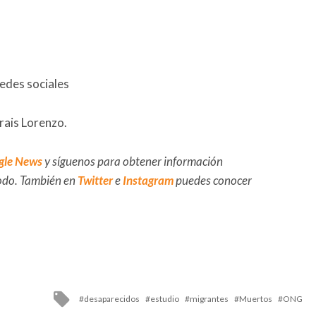
redes sociales
rais Lorenzo.
gle News
y síguenos para obtener información
 todo. También en
Twitter
e
Instagram
puedes conocer
Tagged
desaparecidos
estudio
migrantes
Muertos
ONG
with