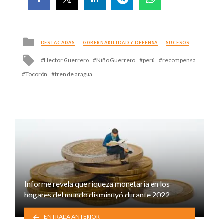
Posted
DESTACADAS
GOBERNABILIDAD Y DEFENSA
SUCESOS
in
Tagged
Hector Guerrero
Niño Guerrero
perú
recompensa
with
Tocorón
tren de aragua
Informe revela que riqueza monetaria en los
hogares del mundo disminuyó durante 2022
ENTRADA ANTERIOR